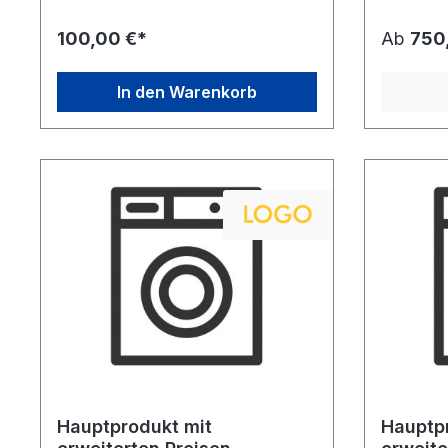
Lorem ipsum dolor sit amet, consetetur
Lorem ipsu
sadipscing elitr, sed diam nonumy
sadipscing
100,00 €*
Ab
750
eirmod tempor invidunt ut labore et
eirmod tem
dolore magna aliquyam erat, sed diam
dolore ma
voluptua. At vero eos et accusam et
voluptua.
In den Warenkorb
justo duo dolores et ea rebum. Stet
justo duo 
clita kasd gubergren, no sea takimata
clita kasd
sanctus est Lorem ipsum dolor sit amet.
sanctus es
Hauptprodukt mit
Hauptp