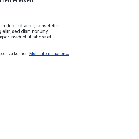
rten Preisen
m dolor sit amet, consetetur
 elitr, sed diam nonumy
por invidunt ut labore et
gna aliquyam erat, sed diam
 At vero eos et accusam et
dolores et ea rebum. Stet
eten zu können.
Mehr Informationen ...
 gubergren, no sea takimata
t Lorem ipsum dolor sit amet.
m dolor sit amet, consetetur
 elitr, sed diam nonumy
,00 €*
por invidunt ut labore et
gna aliquyam erat, sed diam
 At vero eos et accusam et
Details
dolores et ea rebum. Stet
 gubergren, no sea takimata
t Lorem ipsum dolor sit amet.