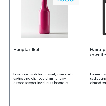
Hauptartikel
Hauptp
erweite
Lorem ipsum dolor sit amet, consetetur
Lorem ipsu
sadipscing elitr, sed diam nonumy
sadipscing
eirmod tempor invidunt ut labore et
eirmod tem
dolore magna aliquyam erat, sed diam
dolore ma
voluptua. At vero eos et accusam et
voluptua.
justo duo dolores et ea rebum. Stet
justo duo 
clita kasd gubergren, no sea takimata
clita kasd
sanctus est Lorem ipsum dolor sit amet.
sanctus es