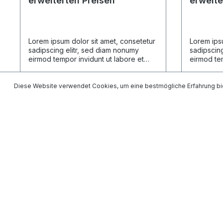
erweiterten Preisen
erweite
Lorem ipsum dolor sit amet, consetetur
Lorem ipsu
sadipscing elitr, sed diam nonumy
sadipscing
eirmod tempor invidunt ut labore et
eirmod tem
dolore magna aliquyam erat, sed diam
dolore ma
voluptua. At vero eos et accusam et
voluptua.
justo duo dolores et ea rebum. Stet
justo duo 
Diese Website verwendet Cookies, um eine bestmögliche Erfahrung bi
clita kasd gubergren, no sea takimata
clita kasd
sanctus est Lorem ipsum dolor sit amet.
sanctus es
Lorem ipsum dolor sit amet, consetetur
Lorem ipsu
sadipscing elitr, sed diam nonumy
sadipscing
Ab
750,00 €*
Ab
750
eirmod tempor invidunt ut labore et
eirmod tem
dolore magna aliquyam erat, sed diam
dolore ma
voluptua. At vero eos et accusam et
voluptua.
Details
justo duo dolores et ea rebum. Stet
justo duo 
clita kasd gubergren, no sea takimata
clita kasd
sanctus est Lorem ipsum dolor sit amet.
sanctus es