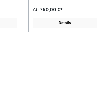
consetetur
Lorem ipsum dolor sit amet, consetetur
onumy
sadipscing elitr, sed diam nonumy
Ab
750,00 €*
bore et
eirmod tempor invidunt ut labore et
 sed diam
dolore magna aliquyam erat, sed diam
usam et
voluptua. At vero eos et accusam et
Details
m. Stet
justo duo dolores et ea rebum. Stet
 takimata
clita kasd gubergren, no sea takimata
 sit amet.
sanctus est Lorem ipsum dolor sit amet.