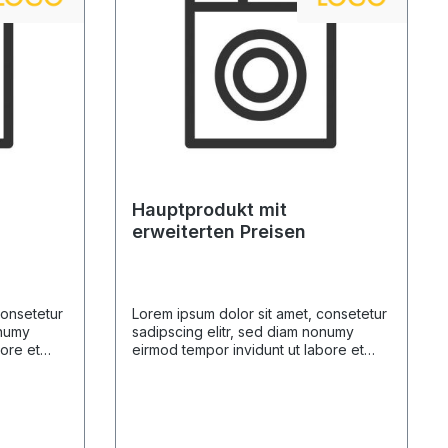
Hauptprodukt mit
erweiterten Preisen
consetetur
Lorem ipsum dolor sit amet, consetetur
onumy
sadipscing elitr, sed diam nonumy
bore et
eirmod tempor invidunt ut labore et
 sed diam
dolore magna aliquyam erat, sed diam
usam et
voluptua. At vero eos et accusam et
m. Stet
justo duo dolores et ea rebum. Stet
 takimata
clita kasd gubergren, no sea takimata
 sit amet.
sanctus est Lorem ipsum dolor sit amet.