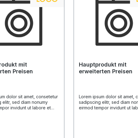
rodukt mit
Hauptprodukt mit
rten Preisen
erweiterten Preisen
m dolor sit amet, consetetur
Lorem ipsum dolor sit amet, 
 elitr, sed diam nonumy
sadipscing elitr, sed diam n
por invidunt ut labore et
eirmod tempor invidunt ut la
gna aliquyam erat, sed diam
dolore magna aliquyam erat,
 At vero eos et accusam et
voluptua. At vero eos et acc
dolores et ea rebum. Stet
justo duo dolores et ea rebu
 gubergren, no sea takimata
clita kasd gubergren, no sea
t Lorem ipsum dolor sit amet.
sanctus est Lorem ipsum dolor