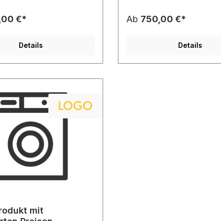
m dolor sit amet, consetetur
Lorem ipsum dolor sit amet, 
 elitr, sed diam nonumy
sadipscing elitr, sed diam n
,00 €*
Ab
750,00 €*
por invidunt ut labore et
eirmod tempor invidunt ut la
gna aliquyam erat, sed diam
dolore magna aliquyam erat,
 At vero eos et accusam et
voluptua. At vero eos et acc
Details
Details
dolores et ea rebum. Stet
justo duo dolores et ea rebu
 gubergren, no sea takimata
clita kasd gubergren, no sea
t Lorem ipsum dolor sit amet.
sanctus est Lorem ipsum dolor
rodukt mit