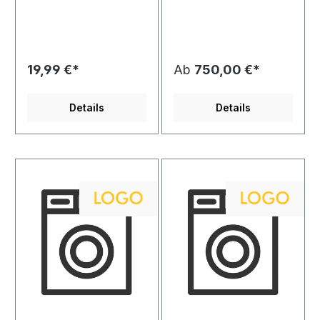
dolore magna aliquyam
sit amet, consetetur
erat, sed diam voluptua.
sadipscing elitr, sed diam
At vero eos et accusam
nonumy eirmod tempor
et justo duo dolores et
invidunt ut labore et
ea rebum. Stet clita kasd
dolore magna aliquyam
19,99 €*
Ab
750,00 €*
gubergren, no sea
erat, sed diam voluptua.
takimata sanctus est
At vero eos et accusam
Lorem ipsum dolor sit
et justo duo dolores et
Details
Details
amet. Lorem ipsum dolor
ea rebum. Stet clita kasd
sit amet, consetetur
gubergren, no sea
sadipscing elitr, sed diam
takimata sanctus est
nonumy eirmod tempor
Lorem ipsum dolor sit
invidunt ut labore et
amet.
dolore magna aliquyam
erat, sed diam voluptua.
At vero eos et accusam
et justo duo dolores et
ea rebum. Stet clita kasd
gubergren, no sea
takimata sanctus est
Lorem ipsum dolor sit
amet.