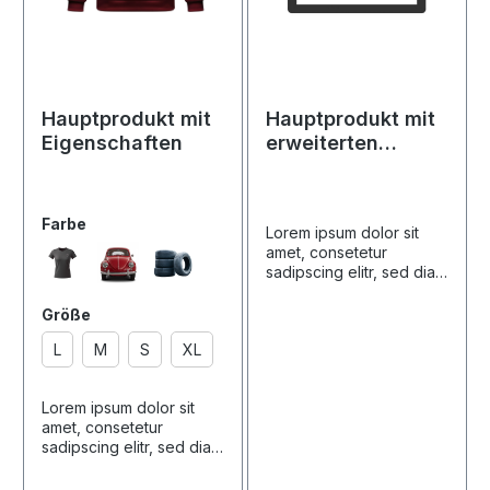
Hauptprodukt mit
Hauptprodukt mit
Eigenschaften
erweiterten
Preisen
Farbe
Lorem ipsum dolor sit
amet, consetetur
sadipscing elitr, sed diam
nonumy eirmod tempor
invidunt ut labore et
Größe
dolore magna aliquyam
L
M
S
XL
erat, sed diam voluptua.
At vero eos et accusam
et justo duo dolores et
Lorem ipsum dolor sit
ea rebum. Stet clita kasd
amet, consetetur
gubergren, no sea
sadipscing elitr, sed diam
takimata sanctus est
nonumy eirmod tempor
Lorem ipsum dolor sit
invidunt ut labore et
amet. Lorem ipsum dolor