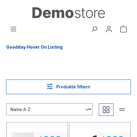
alt springen
Goodday Hover On Listing
Produkte filtern