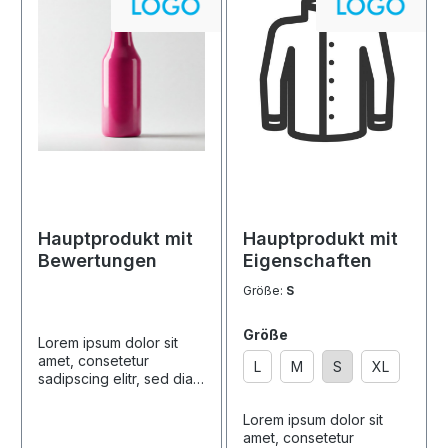
Hauptprodukt mit
Hauptprodukt mit
Bewertungen
Eigenschaften
Größe:
S
Größe
Lorem ipsum dolor sit
amet, consetetur
L
M
S
XL
sadipscing elitr, sed diam
nonumy eirmod tempor
invidunt ut labore et
Lorem ipsum dolor sit
dolore magna aliquyam
amet, consetetur